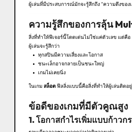
ผู้เล่นที่มีประสบการณ์มักจะรู้สึกถึง “ความตึงของเกม
ความรู้สึกของการลุ้น Mul
สิ่งที่ทำให้ฟีเจอร์นี้โดดเด่นไม่ใช่แค่ตัวเลข แต่ค
ผู้เล่นจะรู้สึกว่า
ทุกสปินมีความเสี่ยงและโอกาส
ชนะเล็กอาจกลายเป็นชนะใหญ่
เกมไม่เคยนิ่ง
ในเกม
สล็อต
ฟีลลิ่งแบบนี้คือสิ่งที่ทำให้ผู้เล่นติด
ข้อดีของเกมที่มีตัวคูณสูง
1. โอกาสกำไรเพิ่มแบบก้าวก