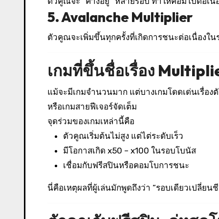
ตัวคูณจะ “ค้างอยู่” หลายรอบ ทำให้คอมโบต่อเนื่
5. Avalanche Multiplier
ตัวคูณจะเพิ่มขึ้นทุกครั้งที่เกิดการชนะต่อเนื่องใ
เกมที่ขึ้นชื่อเรื่อง Multip
แม้จะมีเกมจำนวนมาก แต่บางเกมโดดเด่นเรื่อง
หรือเกมสายฟีเจอร์จัดเต็ม
จุดร่วมของเกมเหล่านี้คือ
ตัวคูณเริ่มต้นไม่สูง แต่ไต่ระดับเร็ว
มีโอกาสเกิด x50 – x100 ในรอบโบนัส
เชื่อมกับฟรีสปินหรือคอมโบการชนะ
นี่คือเหตุผลที่ผู้เล่นมักพูดถึงว่า “รอบเดียวเปลี่ยนช