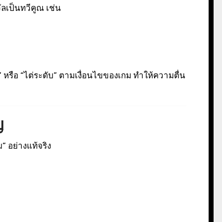
ัลเป็นทวีคูณ เช่น
” หรือ “ไต่ระดับ” ตามเงื่อนไขของเกม ทำให้ความตื่น
ญ
ม” อย่างแท้จริง