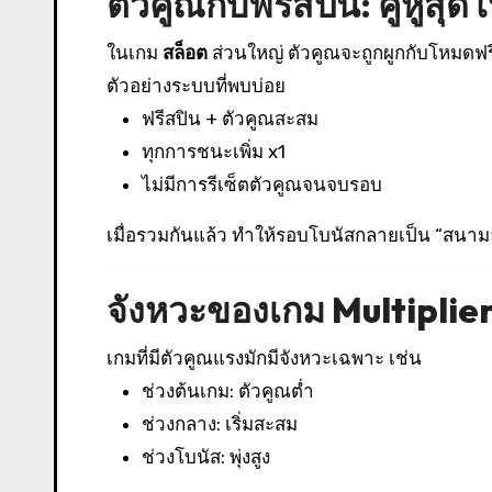
ตัวคูณกับฟรีสปิน: คู่หูสุด
ในเกม
สล็อต
ส่วนใหญ่ ตัวคูณจะถูกผูกกับโหมดฟรีส
ตัวอย่างระบบที่พบบ่อย
ฟรีสปิน + ตัวคูณสะสม
ทุกการชนะเพิ่ม x1
ไม่มีการรีเซ็ตตัวคูณจนจบรอบ
เมื่อรวมกันแล้ว ทำให้รอบโบนัสกลายเป็น “สนามล
จังหวะของเกม Multiplie
เกมที่มีตัวคูณแรงมักมีจังหวะเฉพาะ เช่น
ช่วงต้นเกม: ตัวคูณต่ำ
ช่วงกลาง: เริ่มสะสม
ช่วงโบนัส: พุ่งสูง