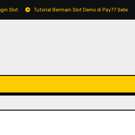
Tutorial Bermain Slot Demo di Pay77 Sebelum Pakai U