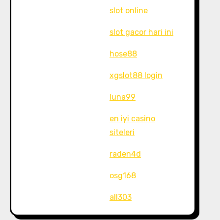
slot online
slot gacor hari ini
hose88
xgslot88 login
luna99
en iyi casino
siteleri
raden4d
osg168
all303