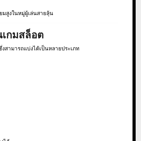
ยมสูงในหมู่ผู้เล่นสายลุ้น
ในเกมสล็อต
ึ่งสามารถแบ่งได้เป็นหลายประเภท