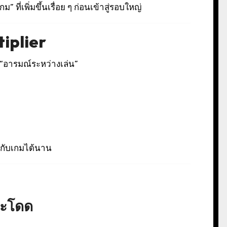
” ที่เพิ่มขึ้นเรื่อย ๆ ก่อนเข้าสู่รอบใหญ่
tiplier
ือ “อารมณ์ระหว่างเล่น”
อยู่กับเกมได้นาน
ระโดด