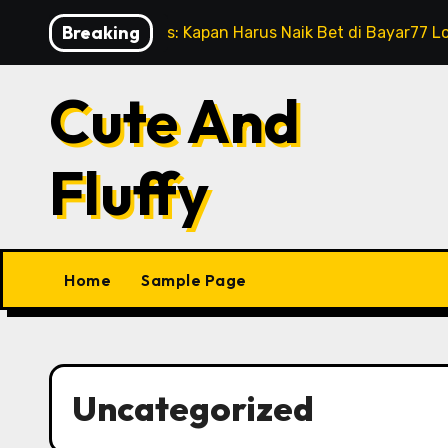
Skip
Breaking
ung Volatilitas: Kapan Harus Naik Bet di Bayar77 Login Slot
to
content
Cute And
Fluffy
Home
Sample Page
Uncategorized