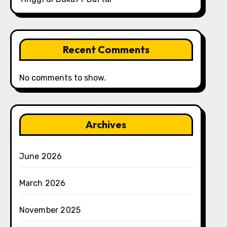
Recent Comments
No comments to show.
Archives
June 2026
March 2026
November 2025