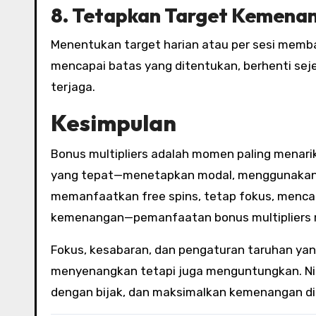
8. Tetapkan Target Kemenan
Menentukan target harian atau per sesi memban
mencapai batas yang ditentukan, berhenti seje
terjaga.
Kesimpulan
Bonus multipliers adalah momen paling menarik
yang tepat—menetapkan modal, menggunakan t
memanfaatkan free spins, tetap fokus, menc
kemenangan—pemanfaatan bonus multipliers me
Fokus, kesabaran, dan pengaturan taruhan ya
menyenangkan tetapi juga menguntungkan. Nikm
dengan bijak, dan maksimalkan kemenangan d