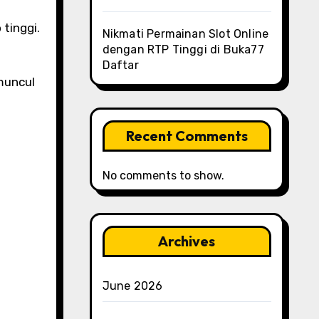
tinggi.
Nikmati Permainan Slot Online
dengan RTP Tinggi di Buka77
Daftar
muncul
Recent Comments
No comments to show.
Archives
June 2026