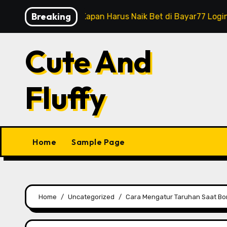
Skip
Breaking
 Volatilitas: Kapan Harus Naik Bet di Bayar77 Login Slot
to
content
Cute And
Fluffy
Home
Sample Page
Home
Uncategorized
Cara Mengatur Taruhan Saat Bonu