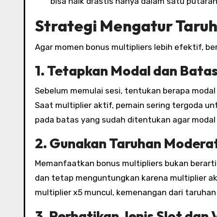
bisa naik drastis hanya dalam satu putaran
Strategi Mengatur Taruha
Agar momen bonus multipliers lebih efektif, ber
1. Tetapkan Modal dan Batasi
Sebelum memulai sesi, tentukan berapa modal y
Saat multiplier aktif, pemain sering tergoda 
pada batas yang sudah ditentukan agar modal 
2. Gunakan Taruhan Modera
Memanfaatkan bonus multipliers bukan berarti 
dan tetap menguntungkan karena multiplier aka
multiplier x5 muncul, kemenangan dari taruhan 
3. Perhatikan Jenis Slot dan V