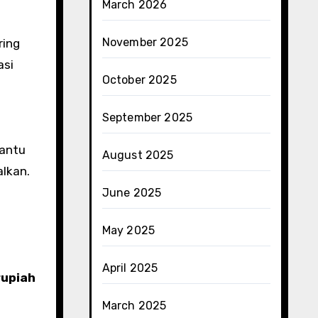
March 2026
November 2025
ring
asi
October 2025
September 2025
bantu
August 2025
lkan.
June 2025
May 2025
April 2025
rupiah
March 2025