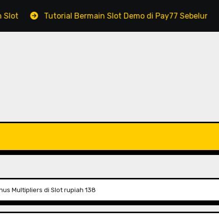
Tutorial Bermain Slot Demo di Pay77 Sebelum Pakai Uang
s Multipliers di Slot rupiah 138