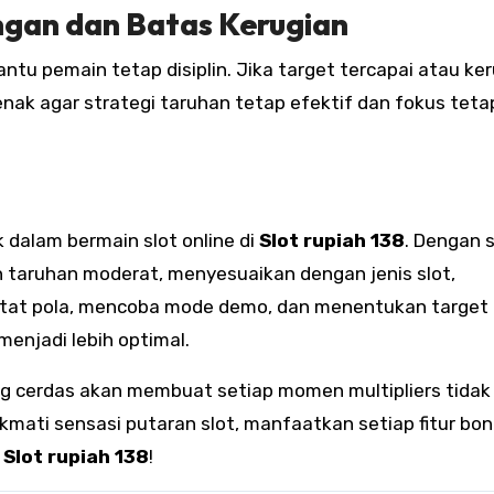
gan dan Batas Kerugian
tu pemain tetap disiplin. Jika target tercapai atau ke
nak agar strategi taruhan tetap efektif dan fokus teta
 dalam bermain slot online di
Slot rupiah 138
. Dengan 
aruhan moderat, menyesuaikan dengan jenis slot,
atat pola, mencoba mode demo, dan menentukan target
njadi lebih optimal.
ng cerdas akan membuat setiap momen multipliers tidak
ati sensasi putaran slot, manfaatkan setiap fitur bo
i
Slot rupiah 138
!