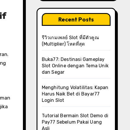
if
Recent Posts
รีวิวเกมเพลย์ Slot ที่มีตัวคูณ
(Multiplier) โหดที่สุด
ran.
Buka77: Destinasi Gameplay
ang
Slot Online dengan Tema Unik
dan Segar
Menghitung Volatilitas: Kapan
Harus Naik Bet di Bayar77
 aman
Login Slot
jika
Tutorial Bermain Slot Demo di
Pay77 Sebelum Pakai Uang
Asli