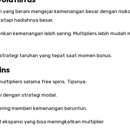
 yang berani mengejar kemenangan besar dengan risiko 
tetapi hadiahnya besar.
kan kemenangan lebih sering. Multipliers lebih mudah 
.
strategi taruhan yang tepat saat momen bonus.
ins
ltipliers selama free spins. Tipsnya:
ai dengan strategi modal.
s sering memberi kemenangan beruntun.
ol ekspansi yang bisa meningkatkan multiplier.