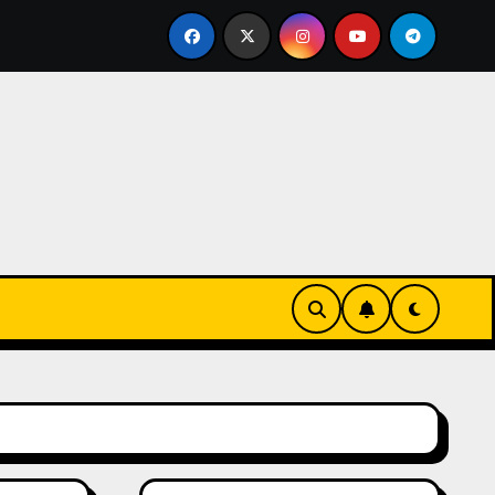
 Asli
Nikmati Permainan Slot Online dengan RTP Ting