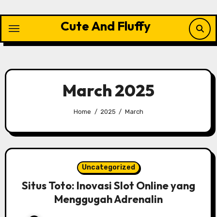
Skip
to
Cute And Fluffy
content
March 2025
Home
2025
March
Uncategorized
Situs Toto: Inovasi Slot Online yang
Menggugah Adrenalin