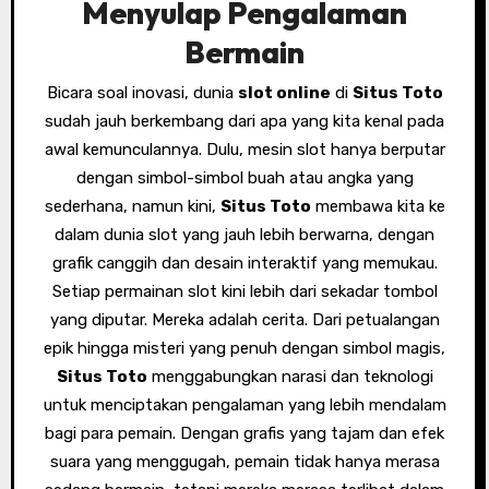
Menyulap Pengalaman
Bermain
Bicara soal inovasi, dunia
slot online
di
Situs Toto
sudah jauh berkembang dari apa yang kita kenal pada
awal kemunculannya. Dulu, mesin slot hanya berputar
dengan simbol-simbol buah atau angka yang
sederhana, namun kini,
Situs Toto
membawa kita ke
dalam dunia slot yang jauh lebih berwarna, dengan
grafik canggih dan desain interaktif yang memukau.
Setiap permainan slot kini lebih dari sekadar tombol
yang diputar. Mereka adalah cerita. Dari petualangan
epik hingga misteri yang penuh dengan simbol magis,
Situs Toto
menggabungkan narasi dan teknologi
untuk menciptakan pengalaman yang lebih mendalam
bagi para pemain. Dengan grafis yang tajam dan efek
suara yang menggugah, pemain tidak hanya merasa