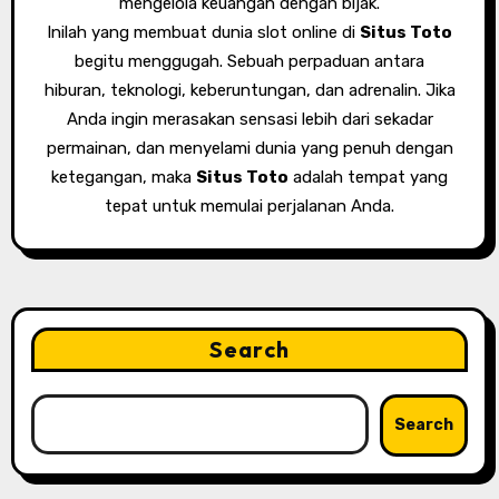
mengelola keuangan dengan bijak.
Inilah yang membuat dunia slot online di
Situs Toto
begitu menggugah. Sebuah perpaduan antara
hiburan, teknologi, keberuntungan, dan adrenalin. Jika
Anda ingin merasakan sensasi lebih dari sekadar
permainan, dan menyelami dunia yang penuh dengan
ketegangan, maka
Situs Toto
adalah tempat yang
tepat untuk memulai perjalanan Anda.
Search
Search