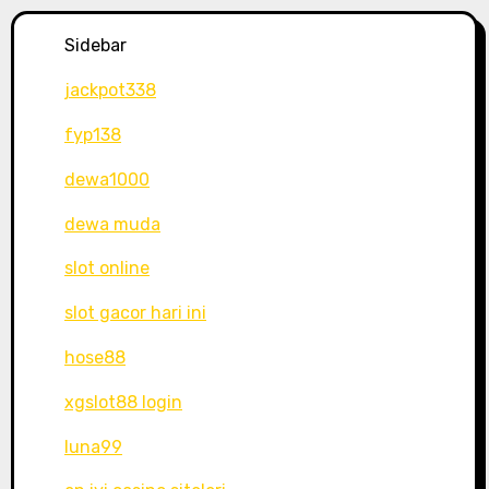
Sidebar
jackpot338
fyp138
dewa1000
dewa muda
slot online
slot gacor hari ini
hose88
xgslot88 login
luna99