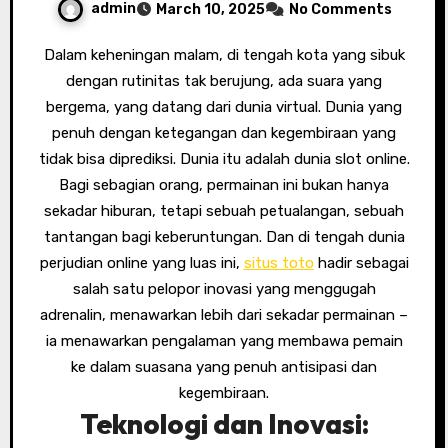
admin
March 10, 2025
No Comments
Dalam keheningan malam, di tengah kota yang sibuk
dengan rutinitas tak berujung, ada suara yang
bergema, yang datang dari dunia virtual. Dunia yang
penuh dengan ketegangan dan kegembiraan yang
tidak bisa diprediksi. Dunia itu adalah dunia slot online.
Bagi sebagian orang, permainan ini bukan hanya
sekadar hiburan, tetapi sebuah petualangan, sebuah
tantangan bagi keberuntungan. Dan di tengah dunia
perjudian online yang luas ini,
situs toto
hadir sebagai
salah satu pelopor inovasi yang menggugah
adrenalin, menawarkan lebih dari sekadar permainan –
ia menawarkan pengalaman yang membawa pemain
ke dalam suasana yang penuh antisipasi dan
kegembiraan.
Teknologi dan Inovasi: