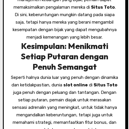
memaksimalkan pengalaman mereka di
Situs Toto
.
Di sini, keberuntungan mungkin datang pada siapa
saja, tetapi hanya mereka yang berani mengambil
kesempatan dengan bijak yang dapat mengubahnya
menjadi kemenangan yang lebih besar.
Kesimpulan: Menikmati
Setiap Putaran dengan
Penuh Semangat
Seperti halnya dunia luar yang penuh dengan dinamika
dan ketidakpastian, dunia
slot online
di
Situs Toto
juga penuh dengan peluang dan tantangan. Dengan
setiap putaran, pemain diajak untuk merasakan
sensasi adrenalin yang meningkat, untuk tidak hanya
mengandalkan keberuntungan, tetapi juga untuk
memahami strategi, memanfaatkan fitur bonus, dan