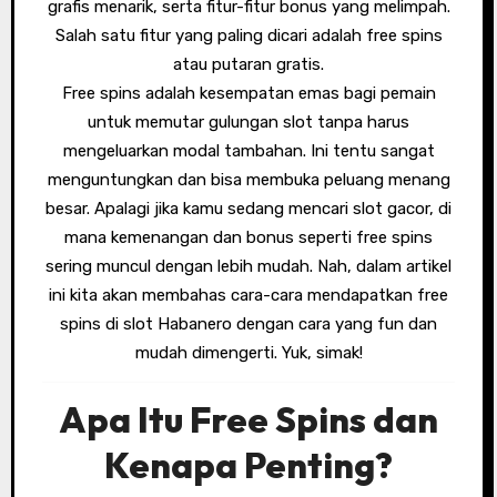
grafis menarik, serta fitur-fitur bonus yang melimpah.
Salah satu fitur yang paling dicari adalah free spins
atau putaran gratis.
Free spins adalah kesempatan emas bagi pemain
untuk memutar gulungan slot tanpa harus
mengeluarkan modal tambahan. Ini tentu sangat
menguntungkan dan bisa membuka peluang menang
besar. Apalagi jika kamu sedang mencari slot gacor, di
mana kemenangan dan bonus seperti free spins
sering muncul dengan lebih mudah. Nah, dalam artikel
ini kita akan membahas cara-cara mendapatkan free
spins di slot Habanero dengan cara yang fun dan
mudah dimengerti. Yuk, simak!
Apa Itu Free Spins dan
Kenapa Penting?