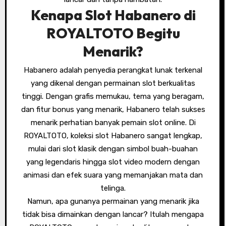
Kenapa Slot Habanero di
ROYALTOTO Begitu
Menarik?
Habanero adalah penyedia perangkat lunak terkenal
yang dikenal dengan permainan slot berkualitas
tinggi. Dengan grafis memukau, tema yang beragam,
dan fitur bonus yang menarik, Habanero telah sukses
menarik perhatian banyak pemain slot online. Di
ROYALTOTO, koleksi slot Habanero sangat lengkap,
mulai dari slot klasik dengan simbol buah-buahan
yang legendaris hingga slot video modern dengan
animasi dan efek suara yang memanjakan mata dan
telinga.
Namun, apa gunanya permainan yang menarik jika
tidak bisa dimainkan dengan lancar? Itulah mengapa