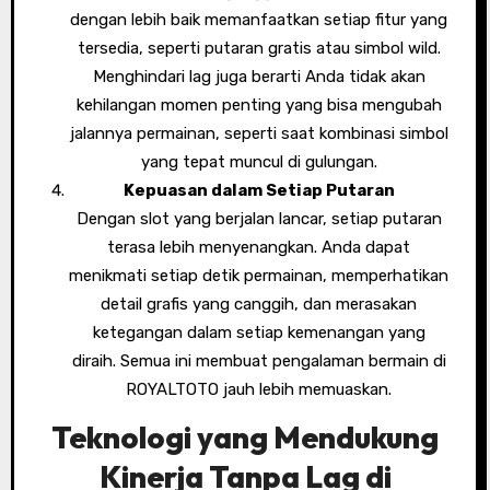
dengan lebih baik memanfaatkan setiap fitur yang
tersedia, seperti putaran gratis atau simbol wild.
Menghindari lag juga berarti Anda tidak akan
kehilangan momen penting yang bisa mengubah
jalannya permainan, seperti saat kombinasi simbol
yang tepat muncul di gulungan.
Kepuasan dalam Setiap Putaran
Dengan slot yang berjalan lancar, setiap putaran
terasa lebih menyenangkan. Anda dapat
menikmati setiap detik permainan, memperhatikan
detail grafis yang canggih, dan merasakan
ketegangan dalam setiap kemenangan yang
diraih. Semua ini membuat pengalaman bermain di
ROYALTOTO jauh lebih memuaskan.
Teknologi yang Mendukung
Kinerja Tanpa Lag di