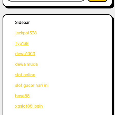
Sidebar
jackpot338
fyp138
dewa1000
dewa muda
slot online
slot gacor hari ini
hose88
xgslot88 login