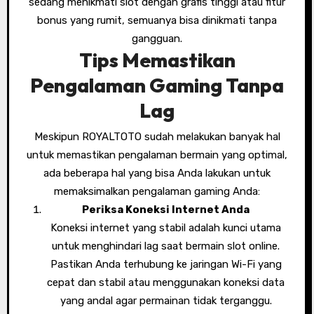
sedang menikmati slot dengan grafis tinggi atau fitur
bonus yang rumit, semuanya bisa dinikmati tanpa
gangguan.
Tips Memastikan
Pengalaman Gaming Tanpa
Lag
Meskipun ROYALTOTO sudah melakukan banyak hal
untuk memastikan pengalaman bermain yang optimal,
ada beberapa hal yang bisa Anda lakukan untuk
memaksimalkan pengalaman gaming Anda:
Periksa Koneksi Internet Anda
Koneksi internet yang stabil adalah kunci utama
untuk menghindari lag saat bermain slot online.
Pastikan Anda terhubung ke jaringan Wi-Fi yang
cepat dan stabil atau menggunakan koneksi data
yang andal agar permainan tidak terganggu.