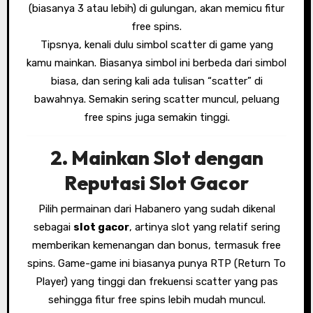
(biasanya 3 atau lebih) di gulungan, akan memicu fitur
free spins.
Tipsnya, kenali dulu simbol scatter di game yang
kamu mainkan. Biasanya simbol ini berbeda dari simbol
biasa, dan sering kali ada tulisan “scatter” di
bawahnya. Semakin sering scatter muncul, peluang
free spins juga semakin tinggi.
2. Mainkan Slot dengan
Reputasi Slot Gacor
Pilih permainan dari Habanero yang sudah dikenal
sebagai
slot gacor
, artinya slot yang relatif sering
memberikan kemenangan dan bonus, termasuk free
spins. Game-game ini biasanya punya RTP (Return To
Player) yang tinggi dan frekuensi scatter yang pas
sehingga fitur free spins lebih mudah muncul.