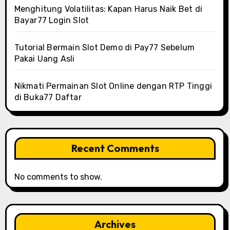
Menghitung Volatilitas: Kapan Harus Naik Bet di
Bayar77 Login Slot
Tutorial Bermain Slot Demo di Pay77 Sebelum
Pakai Uang Asli
Nikmati Permainan Slot Online dengan RTP Tinggi
di Buka77 Daftar
Recent Comments
No comments to show.
Archives