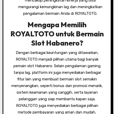
mencakup peningkatan kinerja yang bisa
mengurangi kemungkinan lag dan meningkatkan
pengalaman bermain Anda di ROYALTOTO.
Mengapa Memilih
ROYALTOTO untuk Bermain
Slot Habanero?
Dengan berbagai keuntungan yang ditawarkan,
ROYALTOTO menjadi pilihan utama bagi banyak
pemain slot Habanero. Selain pengalaman gaming
tanpa lag, platform ini juga menyediakan berbagai
fitur lain yang membuat bermain slot semakin
menyenangkan, seperti bonus dan promosi menarik,
sistem keamanan yang canggih, serta layanan
pelanggan yang siap membantu kapan saja.
ROYALTOTO juga menyediakan berbagai pilihan
metode pembayaran yang aman dan mudah,