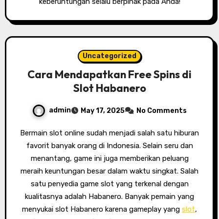
keberuntungan selalu berpihak pada Anda!
Uncategorized
Cara Mendapatkan Free Spins di
Slot Habanero
admin
May 17, 2025
No Comments
Bermain slot online sudah menjadi salah satu hiburan
favorit banyak orang di Indonesia. Selain seru dan
menantang, game ini juga memberikan peluang
meraih keuntungan besar dalam waktu singkat. Salah
satu penyedia game slot yang terkenal dengan
kualitasnya adalah Habanero. Banyak pemain yang
menyukai slot Habanero karena gameplay yang
slot
,