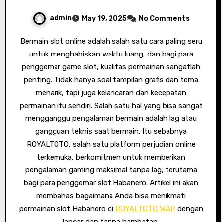
admin
May 19, 2025
No Comments
Bermain slot online adalah salah satu cara paling seru
untuk menghabiskan waktu luang, dan bagi para
penggemar game slot, kualitas permainan sangatlah
penting. Tidak hanya soal tampilan grafis dan tema
menarik, tapi juga kelancaran dan kecepatan
permainan itu sendiri. Salah satu hal yang bisa sangat
mengganggu pengalaman bermain adalah lag atau
gangguan teknis saat bermain. Itu sebabnya
ROYALTOTO, salah satu platform perjudian online
terkemuka, berkomitmen untuk memberikan
pengalaman gaming maksimal tanpa lag, terutama
bagi para penggemar slot Habanero. Artikel ini akan
membahas bagaimana Anda bisa menikmati
permainan slot Habanero di
ROYALTOTO WAP
dengan
lancar dan tanpa hambatan.