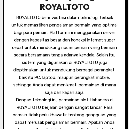
ROYALTOTO
ROYALTOTO berinvestasi dalam teknologi terbaik
untuk memastikan pengalaman bermain yang optimal
bagi para pemain. Platform ini menggunakan server
dengan kapasitas besar dan koneksi internet super
cepat untuk mendukung ribuan pemain yang bermain
secara bersamaan tanpa adanya kendala. Selain itu,
sistem yang digunakan di ROYALTOTO juga
dioptimalkan untuk mendukung berbagai perangkat,
baik itu PC, laptop, maupun perangkat mobile,
sehingga Anda dapat menikmati permainan di mana
saja dan kapan saja.
Dengan teknologi ini, permainan slot Habanero di
ROYALTOTO berjalan dengan sangat lancar. Para
pemain tidak perlu khawatir tentang gangguan yang
dapat merusak pengalaman bermain. Apakah Anda