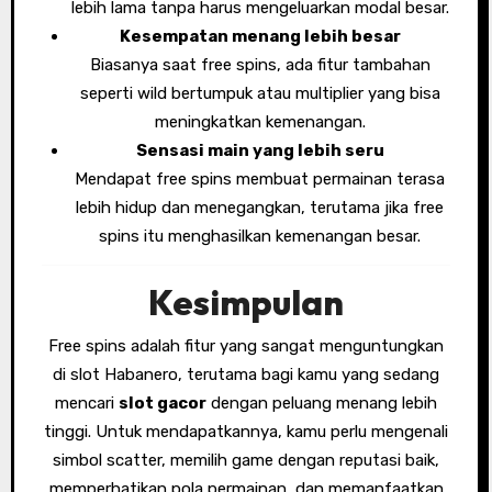
lebih lama tanpa harus mengeluarkan modal besar.
Kesempatan menang lebih besar
Biasanya saat free spins, ada fitur tambahan
seperti wild bertumpuk atau multiplier yang bisa
meningkatkan kemenangan.
Sensasi main yang lebih seru
Mendapat free spins membuat permainan terasa
lebih hidup dan menegangkan, terutama jika free
spins itu menghasilkan kemenangan besar.
Kesimpulan
Free spins adalah fitur yang sangat menguntungkan
di slot Habanero, terutama bagi kamu yang sedang
mencari
slot gacor
dengan peluang menang lebih
tinggi. Untuk mendapatkannya, kamu perlu mengenali
simbol scatter, memilih game dengan reputasi baik,
memperhatikan pola permainan, dan memanfaatkan