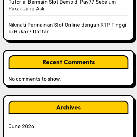
Tutorial Bermain Slot Demo di Pay77 Sebelum
Pakai Uang Asli
Nikmati Permainan Slot Online dengan RTP Tinggi
di Buka77 Daftar
Recent Comments
No comments to show.
Archives
June 2026