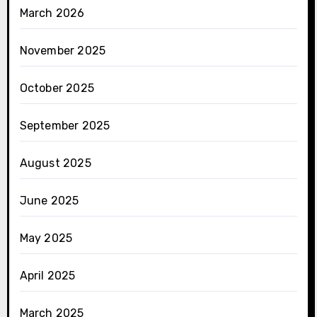
March 2026
November 2025
October 2025
September 2025
August 2025
June 2025
May 2025
April 2025
March 2025