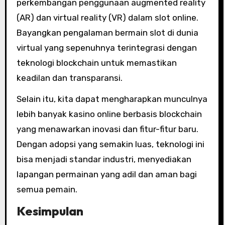
perkembangan penggunaan augmented reality
(AR) dan virtual reality (VR) dalam slot online.
Bayangkan pengalaman bermain slot di dunia
virtual yang sepenuhnya terintegrasi dengan
teknologi blockchain untuk memastikan
keadilan dan transparansi.
Selain itu, kita dapat mengharapkan munculnya
lebih banyak kasino online berbasis blockchain
yang menawarkan inovasi dan fitur-fitur baru.
Dengan adopsi yang semakin luas, teknologi ini
bisa menjadi standar industri, menyediakan
lapangan permainan yang adil dan aman bagi
semua pemain.
Kesimpulan