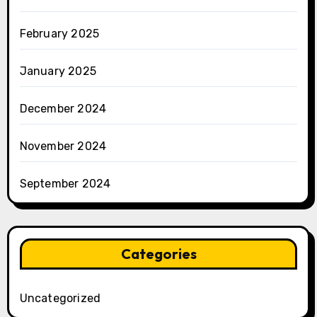
February 2025
January 2025
December 2024
November 2024
September 2024
Categories
Uncategorized