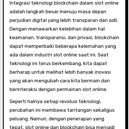
Integrasi teknologi blockchain dalam slot online
adalah langkah besar menuju masa depan
perjudian digital yang lebih transparan dan adil.
Dengan menawarkan kelebihan dalam hal
keamanan, transparansi, dan privasi, blockchain
dapat memperbaiki beberapa kelemahan yang
ada dalam industri slot online saat ini. Saat
teknologi ini terus berkembang, kita dapat
berharap untuk melihat lebih banyak inovasi
yang akan mengubah cara kita bermain dan
berinteraksi dengan permainan slot online.
Seperti halnya setiap revolusi teknologi,
perubahan ini membawa tantangan sekaligus
peluang. Namun, dengan penerapan yang
tepat, slot online dan blockchain bisa menjadi