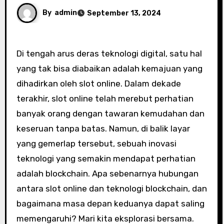
By
admin
September 13, 2024
Di tengah arus deras teknologi digital, satu hal
yang tak bisa diabaikan adalah kemajuan yang
dihadirkan oleh slot online. Dalam dekade
terakhir, slot online telah merebut perhatian
banyak orang dengan tawaran kemudahan dan
keseruan tanpa batas. Namun, di balik layar
yang gemerlap tersebut, sebuah inovasi
teknologi yang semakin mendapat perhatian
adalah blockchain. Apa sebenarnya hubungan
antara slot online dan teknologi blockchain, dan
bagaimana masa depan keduanya dapat saling
memengaruhi? Mari kita eksplorasi bersama.