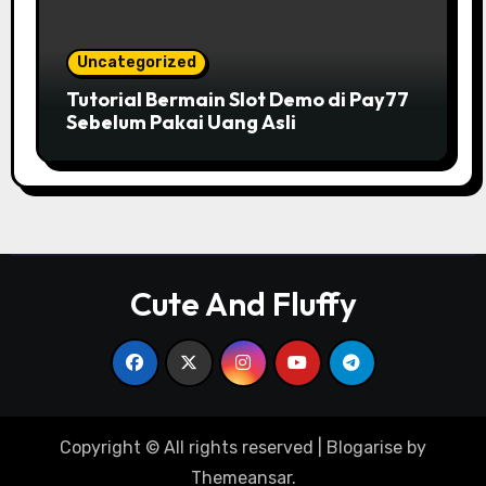
Uncategorized
Tutorial Bermain Slot Demo di Pay77
Sebelum Pakai Uang Asli
Cute And Fluffy
Copyright © All rights reserved
|
Blogarise
by
Themeansar
.