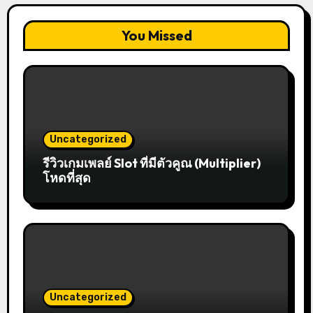
You Missed
Uncategorized
รีวิวเกมเพลย์ Slot ที่มีตัวคูณ (Multiplier)
โหดที่สุด
Uncategorized