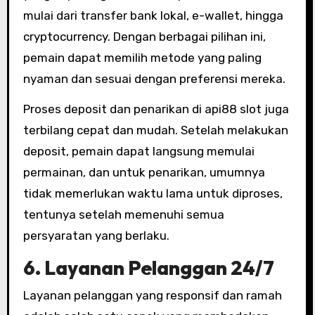
mulai dari transfer bank lokal, e-wallet, hingga
cryptocurrency. Dengan berbagai pilihan ini,
pemain dapat memilih metode yang paling
nyaman dan sesuai dengan preferensi mereka.
Proses deposit dan penarikan di api88 slot juga
terbilang cepat dan mudah. Setelah melakukan
deposit, pemain dapat langsung memulai
permainan, dan untuk penarikan, umumnya
tidak memerlukan waktu lama untuk diproses,
tentunya setelah memenuhi semua
persyaratan yang berlaku.
6. Layanan Pelanggan 24/7
Layanan pelanggan yang responsif dan ramah