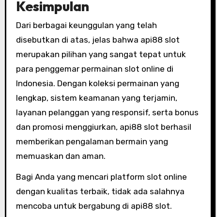
Kesimpulan
Dari berbagai keunggulan yang telah
disebutkan di atas, jelas bahwa api88 slot
merupakan pilihan yang sangat tepat untuk
para penggemar permainan slot online di
Indonesia. Dengan koleksi permainan yang
lengkap, sistem keamanan yang terjamin,
layanan pelanggan yang responsif, serta bonus
dan promosi menggiurkan, api88 slot berhasil
memberikan pengalaman bermain yang
memuaskan dan aman.
Bagi Anda yang mencari platform slot online
dengan kualitas terbaik, tidak ada salahnya
mencoba untuk bergabung di api88 slot.