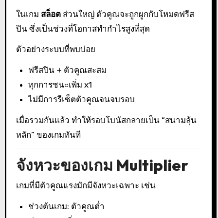
ในเกม
สล็อต
ส่วนใหญ่ ตัวคูณจะถูกผูกกับโหมดฟรีส
ปิน ซึ่งเป็นช่วงที่โอกาสทำกำไรสูงที่สุด
ตัวอย่างระบบที่พบบ่อย
ฟรีสปิน + ตัวคูณสะสม
ทุกการชนะเพิ่ม x1
ไม่มีการรีเซ็ตตัวคูณจนจบรอบ
เมื่อรวมกันแล้ว ทำให้รอบโบนัสกลายเป็น “สนามลุ้น
หลัก” ของเกมทันที
จังหวะของเกม Multiplier
เกมที่มีตัวคูณแรงมักมีจังหวะเฉพาะ เช่น
ช่วงต้นเกม: ตัวคูณต่ำ