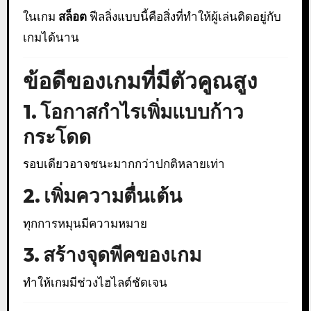
ในเกม
สล็อต
ฟีลลิ่งแบบนี้คือสิ่งที่ทำให้ผู้เล่นติดอยู่กับ
เกมได้นาน
ข้อดีของเกมที่มีตัวคูณสูง
1. โอกาสกำไรเพิ่มแบบก้าว
กระโดด
รอบเดียวอาจชนะมากกว่าปกติหลายเท่า
2. เพิ่มความตื่นเต้น
ทุกการหมุนมีความหมาย
3. สร้างจุดพีคของเกม
ทำให้เกมมีช่วงไฮไลต์ชัดเจน