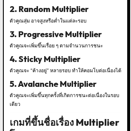
2. Random Multiplier
ตัวคูณสุ่ม อาจสูงหรือต่ำในแต่ละรอบ
3. Progressive Multiplier
ตัวคูณจะเพิ่มขึ้นเรื่อย ๆ ตามจำนวนการชนะ
4. Sticky Multiplier
ตัวคูณจะ “ค้างอยู่” หลายรอบ ทำให้คอมโบต่อเนื่องได้
5. Avalanche Multiplier
ตัวคูณจะเพิ่มขึ้นทุกครั้งที่เกิดการชนะต่อเนื่องในรอบ
เดียว
เกมที่ขึ้นชื่อเรื่อง Multiplier