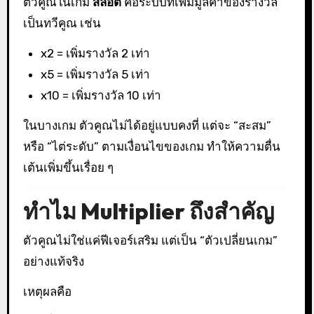
ตัวคูณในเกม
สล็อต
คือระบบที่เพิ่มมูลค่าของรางวัล
เป็นทวีคูณ เช่น
x2 = เพิ่มรางวัล 2 เท่า
x5 = เพิ่มรางวัล 5 เท่า
x10 = เพิ่มรางวัล 10 เท่า
ในบางเกม ตัวคูณไม่ได้อยู่แบบคงที่ แต่จะ “สะสม”
หรือ “ไต่ระดับ” ตามเงื่อนไขของเกม ทำให้ความตื่น
เต้นเพิ่มขึ้นเรื่อย ๆ
ทำไม Multiplier ถึงสำคัญ
ตัวคูณไม่ใช่แค่ฟีเจอร์เสริม แต่เป็น “ตัวเปลี่ยนเกม”
อย่างแท้จริง
เหตุผลคือ