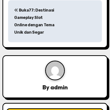
P
Buka77: Destinasi
o
Gameplay Slot
s
Online dengan Tema
Unik dan Segar
t
n
a
v
i
g
By
admin
a
t