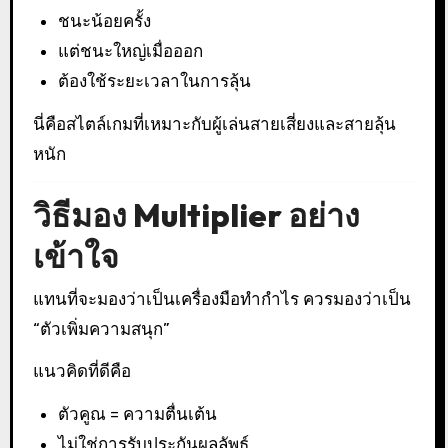
ชนะน้อยครั้ง
แต่ชนะใหญ่เมื่อออก
ต้องใช้ระยะเวลาในการลุ้น
นี่คือสไตล์เกมที่เหมาะกับผู้เล่นสายเสี่ยงและสายลุ้น
หนัก
วิธีมอง Multiplier อย่าง
เข้าใจ
แทนที่จะมองว่าเป็นเครื่องมือทำกำไร ควรมองว่าเป็น
“ตัวเพิ่มความสนุก”
แนวคิดที่ดีคือ
ตัวคูณ = ความตื่นเต้น
ไม่ใช่การรับประกันผลลัพธ์