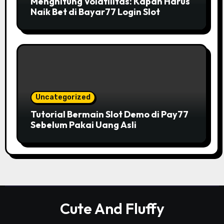
Menghitung Volatilitas: Kapan Harus
Naik Bet di Bayar77 Login Slot
Uncategorized
Tutorial Bermain Slot Demo di Pay77
Sebelum Pakai Uang Asli
Cute And Fluffy