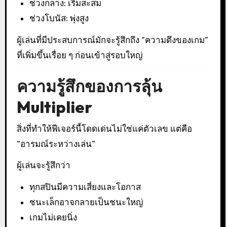
ช่วงกลาง: เริ่มสะสม
ช่วงโบนัส: พุ่งสูง
ผู้เล่นที่มีประสบการณ์มักจะรู้สึกถึง “ความตึงของเกม”
ที่เพิ่มขึ้นเรื่อย ๆ ก่อนเข้าสู่รอบใหญ่
ความรู้สึกของการลุ้น
Multiplier
สิ่งที่ทำให้ฟีเจอร์นี้โดดเด่นไม่ใช่แค่ตัวเลข แต่คือ
“อารมณ์ระหว่างเล่น”
ผู้เล่นจะรู้สึกว่า
ทุกสปินมีความเสี่ยงและโอกาส
ชนะเล็กอาจกลายเป็นชนะใหญ่
เกมไม่เคยนิ่ง